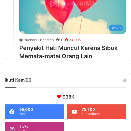
Adab
Raehanul Bahraen
1
34,995
Penyakit Hati Muncul Karena Sibuk
Memata-matai Orang Lain
Ikuti Kami❤️‍🔥
938K
95,000
75,700
Fans
Subscribers
767k