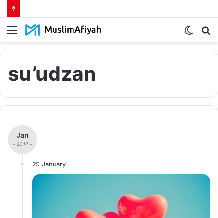
Menu
Switch
S
skin
fo
su’udzan
Jan
- 2017 -
25 January