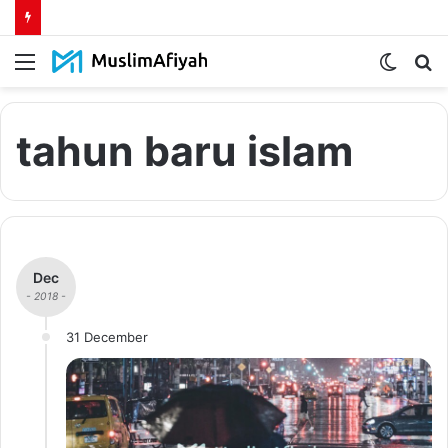
Menu
Switch
S
skin
fo
tahun baru islam
Dec
- 2018 -
31 December