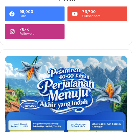
95,000
75,700
Fans
Subscribers
767k
Followers