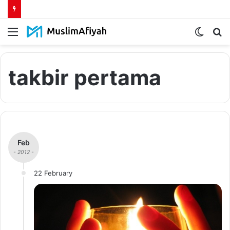
Menu
Switch
S
skin
fo
takbir pertama
Feb
- 2012 -
22 February