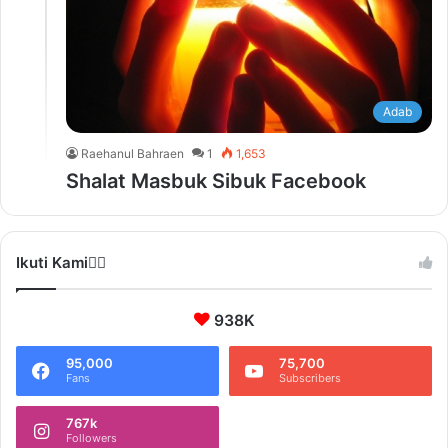
Adab
Raehanul Bahraen
1
1,653
Shalat Masbuk Sibuk Facebook
Ikuti Kami❤️‍🔥
938K
95,000
75,700
Fans
Subscribers
767k
Followers