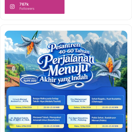
767k
Followers