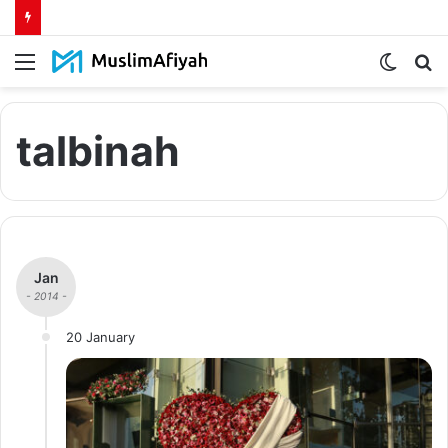
Menu
Switch
S
skin
fo
talbinah
Jan
- 2014 -
20 January