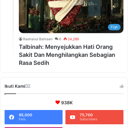
Fiqh
Raehanul Bahraen
6
24,289
Talbinah: Menyejukkan Hati Orang
Sakit Dan Menghilangkan Sebagian
Rasa Sedih
Ikuti Kami❤️‍🔥
938K
95,000
75,700
Fans
Subscribers