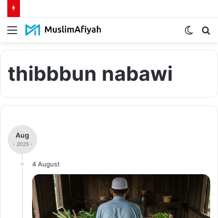
Menu
Switch
S
skin
fo
thibbbun nabawi
Aug
- 2025 -
4 August