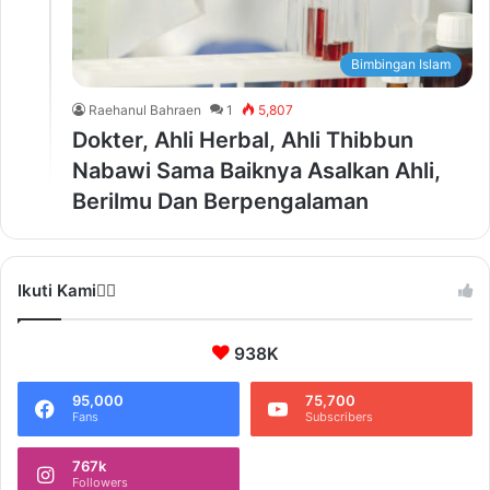
Bimbingan Islam
Raehanul Bahraen
1
5,807
Dokter, Ahli Herbal, Ahli Thibbun
Nabawi Sama Baiknya Asalkan Ahli,
Berilmu Dan Berpengalaman
Ikuti Kami❤️‍🔥
938K
95,000
75,700
Fans
Subscribers
767k
Followers