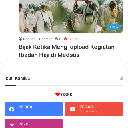
Adab
Raehanul Bahraen
0
12,112
Bijak Ketika Meng-upload Kegiatan
Ibadah Haji di Medsos
Ikuti Kami❤️‍🔥
938K
95,000
75,700
Fans
Subscribers
767k