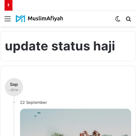
Menu
Switch
S
skin
fo
update status haji
Sep
- 2014 -
22 September