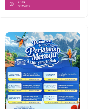
767k
Followers