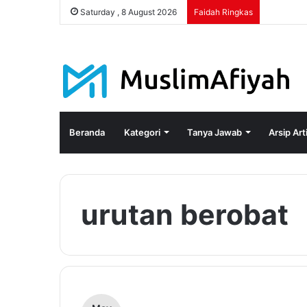
Saturday , 8 August 2026
Faidah Ringkas
Beranda
Kategori
Tanya Jawab
Arsip Art
urutan berobat