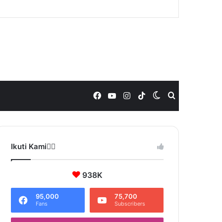
Facebook
YouTube
Instagram
TikTok
Switch
Search
skin
for
Ikuti Kami❤️‍🔥
938K
95,000
75,700
Fans
Subscribers