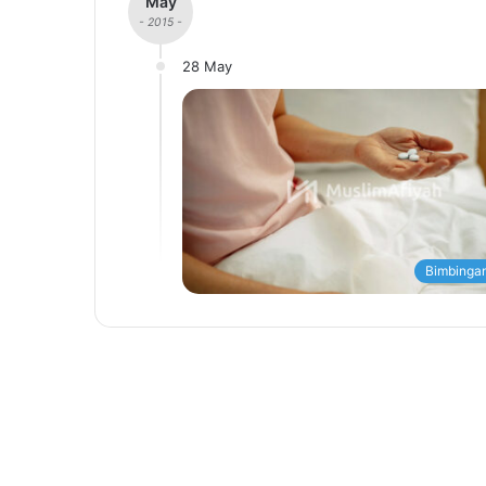
May
- 2015 -
28 May
Bimbingan