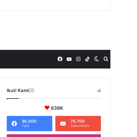
Facebook
YouTube
Instagram
TikTok
Switch
Search
skin
for
Ikuti Kami❤️‍🔥
938K
95,000
75,700
Fans
Subscribers