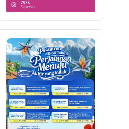
767k
Followers