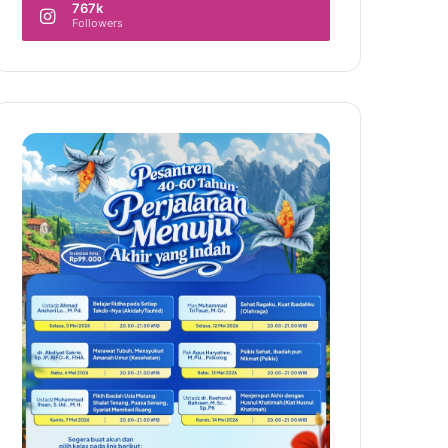
767k
Followers