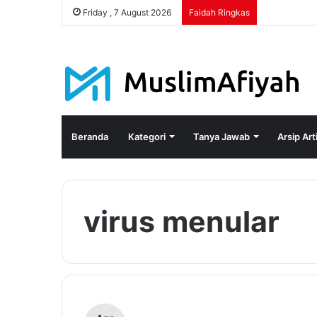
Friday , 7 August 2026
Faidah Ringkas
Beranda
Kategori
Tanya Jawab
Arsip Art
virus menular