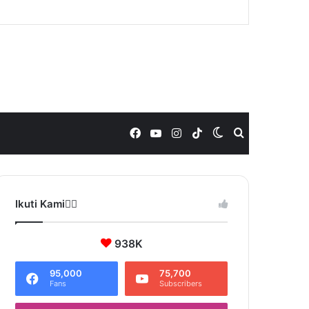
Facebook
YouTube
Instagram
TikTok
Switch
Search
skin
for
Ikuti Kami❤️‍🔥
938K
95,000
75,700
Fans
Subscribers