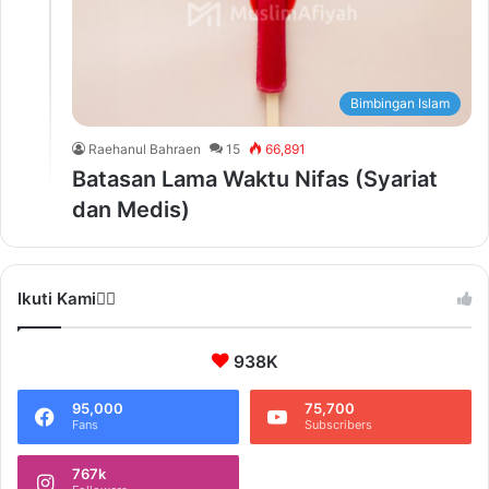
Bimbingan Islam
Raehanul Bahraen
15
66,891
Batasan Lama Waktu Nifas (Syariat
dan Medis)
Ikuti Kami❤️‍🔥
938K
95,000
75,700
Fans
Subscribers
767k