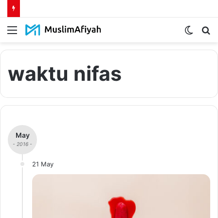
Menu
Switch
S
skin
fo
waktu nifas
May
- 2016 -
21 May