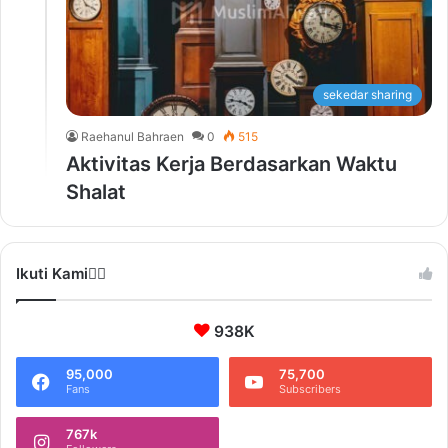
sekedar sharing
Raehanul Bahraen
0
515
Aktivitas Kerja Berdasarkan Waktu
Shalat
Ikuti Kami❤️‍🔥
938K
95,000
75,700
Fans
Subscribers
767k