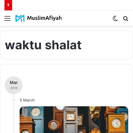
Menu
Switch
S
skin
fo
waktu shalat
Mar
- 2016 -
5 March