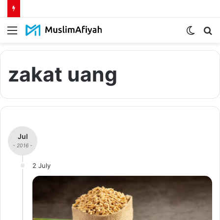
Menu
Switch
S
skin
fo
zakat uang
Jul
- 2016 -
2 July