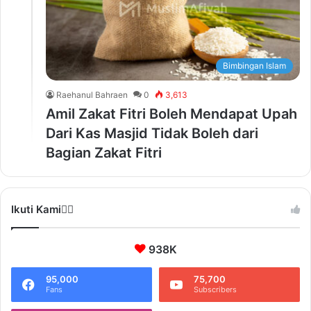
Bimbingan Islam
Raehanul Bahraen
0
3,613
Amil Zakat Fitri Boleh Mendapat Upah
Dari Kas Masjid Tidak Boleh dari
Bagian Zakat Fitri
Ikuti Kami❤️‍🔥
938K
95,000
75,700
Fans
Subscribers