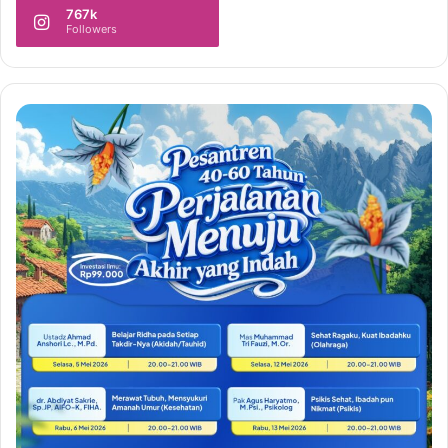
767k
Followers