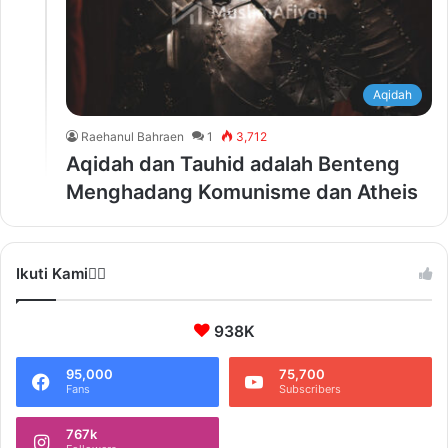
Aqidah
Raehanul Bahraen
1
3,712
Aqidah dan Tauhid adalah Benteng
Menghadang Komunisme dan Atheis
Ikuti Kami❤️‍🔥
938K
95,000
75,700
Fans
Subscribers
767k