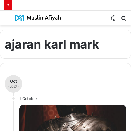
Menu
Switch
S
skin
fo
ajaran karl mark
Oct
- 2017 -
1 October