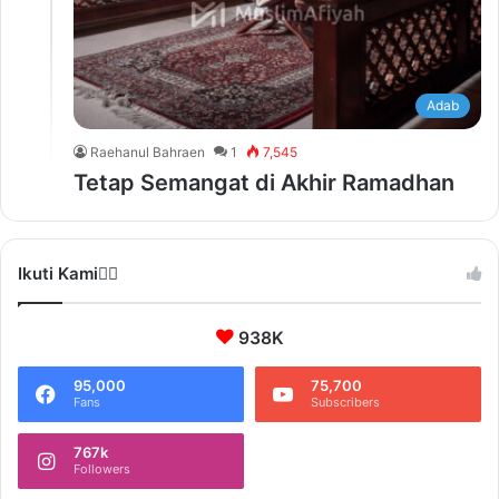
Adab
Raehanul Bahraen
1
7,545
Tetap Semangat di Akhir Ramadhan
Ikuti Kami❤️‍🔥
938K
95,000
75,700
Fans
Subscribers
767k
Followers