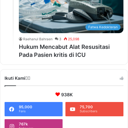
Fatwa Kedokteran
Raehanul Bahraen
3
25,098
Hukum Mencabut Alat Resusitasi
Pada Pasien kritis di ICU
Ikuti Kami❤️‍🔥
938K
95,000
75,700
Fans
Subscribers
767k