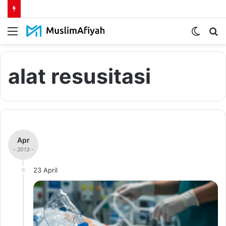
Menu
Switch
S
skin
fo
alat resusitasi
Apr
- 2013 -
23 April