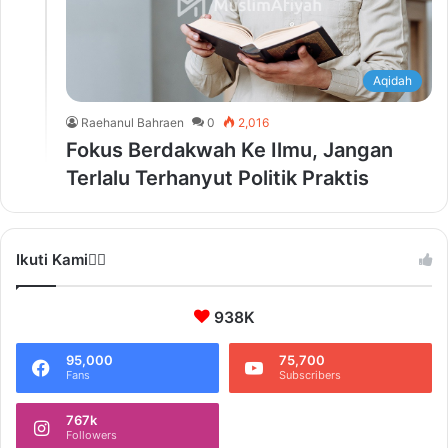
Aqidah
Raehanul Bahraen
0
2,016
Fokus Berdakwah Ke Ilmu, Jangan
Terlalu Terhanyut Politik Praktis
Ikuti Kami❤️‍🔥
938K
95,000
75,700
Fans
Subscribers
767k
Followers