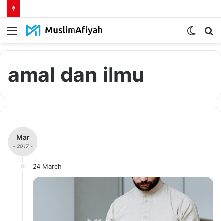
Menu
Switch
S
skin
fo
amal dan ilmu
Mar
- 2017 -
24 March