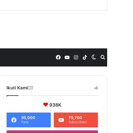
Facebook
YouTube
Instagram
TikTok
Switch
Search
skin
for
Ikuti Kami❤️‍🔥
938K
95,000
75,700
Fans
Subscribers