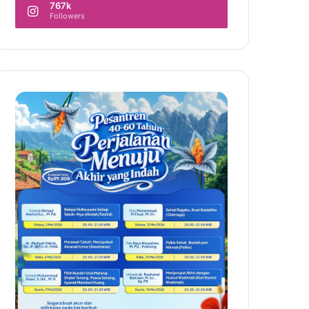
767k
Followers