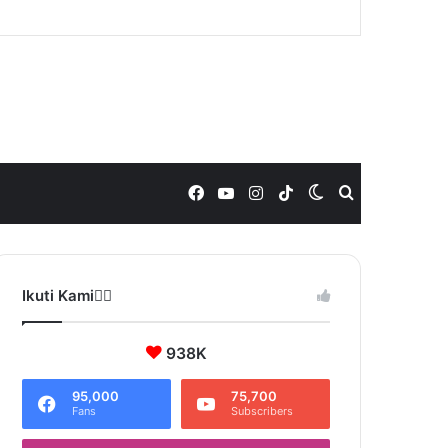
Facebook
YouTube
Instagram
TikTok
Switch
Search
skin
for
Ikuti Kami❤️‍🔥
938K
95,000
75,700
Fans
Subscribers