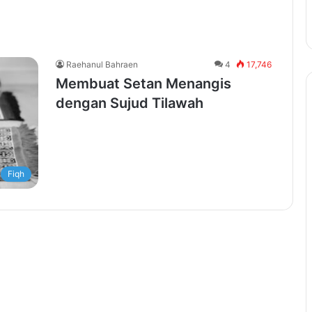
Raehanul Bahraen
4
17,746
Membuat Setan Menangis
dengan Sujud Tilawah
Fiqh