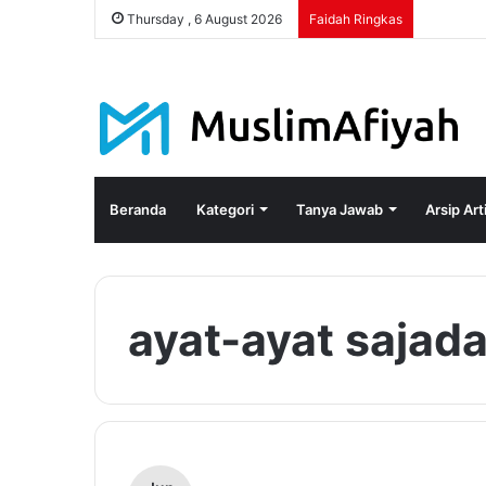
Thursday , 6 August 2026
Faidah Ringkas
Beranda
Kategori
Tanya Jawab
Arsip Art
ayat-ayat sajad