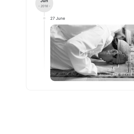
Jun
- 2016 -
27 June