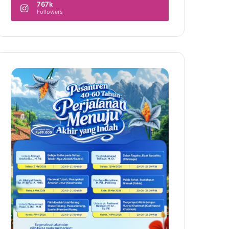
767k
Followers