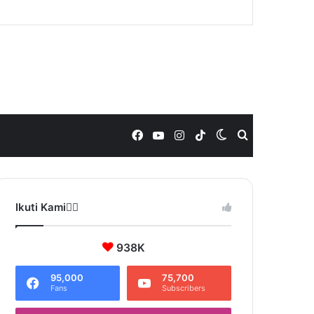
Facebook
YouTube
Instagram
TikTok
Switch
Search
skin
for
Ikuti Kami❤️‍🔥
938K
95,000
75,700
Fans
Subscribers