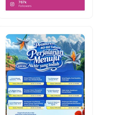
767k
Followers