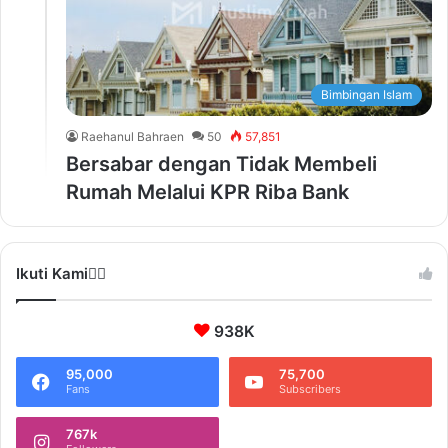
Bimbingan Islam
Raehanul Bahraen
50
57,851
Bersabar dengan Tidak Membeli
Rumah Melalui KPR Riba Bank
Ikuti Kami❤️‍🔥
938K
95,000
75,700
Fans
Subscribers
767k