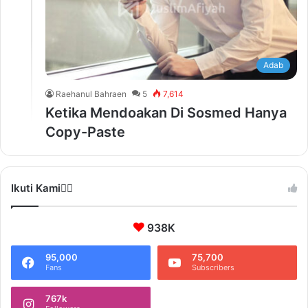
Adab
Raehanul Bahraen
5
7,614
Ketika Mendoakan Di Sosmed Hanya
Copy-Paste
Ikuti Kami❤️‍🔥
938K
95,000
75,700
Fans
Subscribers
767k