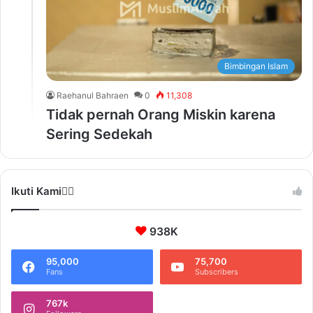
Bimbingan Islam
Raehanul Bahraen
0
11,308
Tidak pernah Orang Miskin karena
Sering Sedekah
Ikuti Kami❤️‍🔥
938K
95,000
75,700
Fans
Subscribers
767k