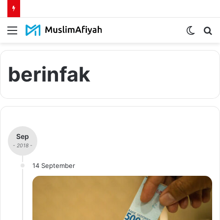
Menu
Switch
S
skin
fo
berinfak
Sep
- 2018 -
14 September