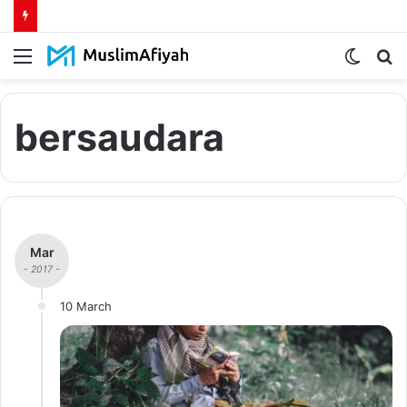
Menu
Switch
S
skin
fo
bersaudara
Mar
- 2017 -
10 March