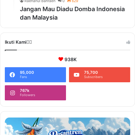
Raehanul Bahraen
0
629
Jangan Mau Diadu Domba Indonesia
dan Malaysia
Ikuti Kami❤️‍🔥
938K
95,000
75,700
Fans
Subscribers
767k
Followers