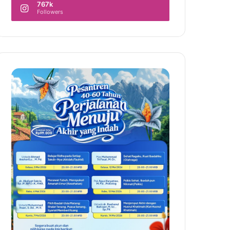
767k
Followers