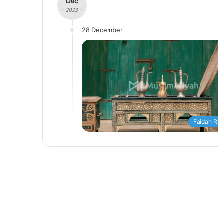
Dec
- 2023 -
28 December
Faidah R