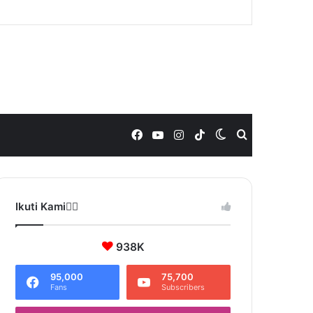
Facebook
YouTube
Instagram
TikTok
Switch
Search
skin
for
Ikuti Kami❤️‍🔥
938K
95,000
75,700
Fans
Subscribers