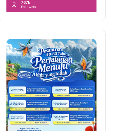
767k
Followers