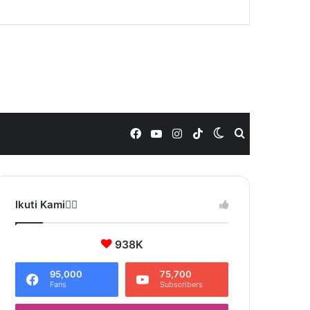
Facebook
YouTube
Instagram
TikTok
Switch
Search
skin
for
Ikuti Kami❤️‍🔥
938K
95,000
75,700
Fans
Subscribers