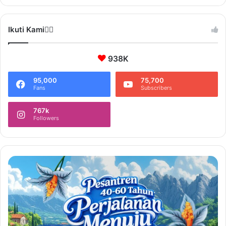
Ikuti Kami❤️‍🔥
938K
95,000
75,700
Fans
Subscribers
767k
Followers