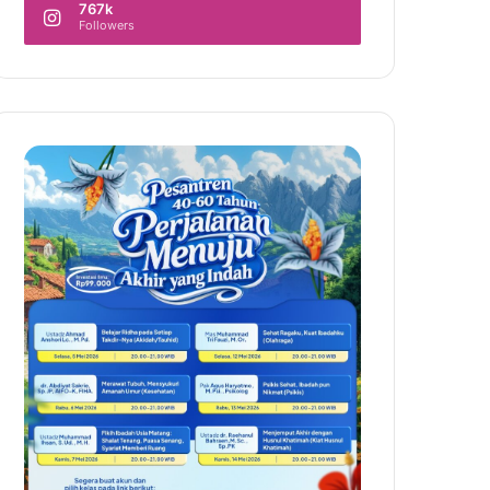
767k
Followers