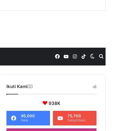
Facebook
YouTube
Instagram
TikTok
Switch
Search
skin
for
Ikuti Kami❤️‍🔥
938K
95,000
75,700
Fans
Subscribers