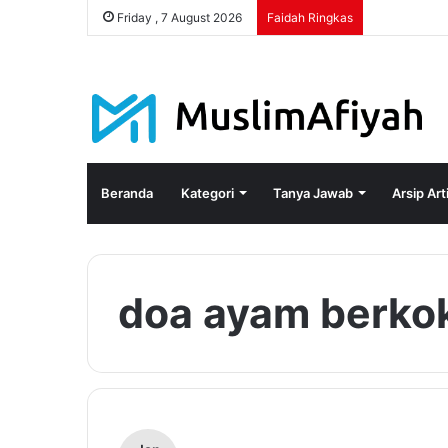
Friday , 7 August 2026
Faidah Ringkas
Beranda
Kategori
Tanya Jawab
Arsip Art
doa ayam berko