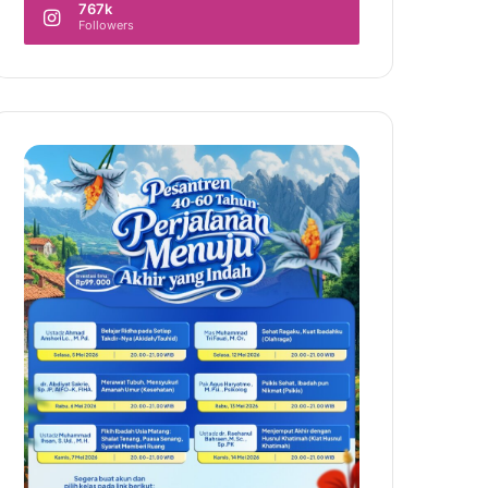
767k
Followers