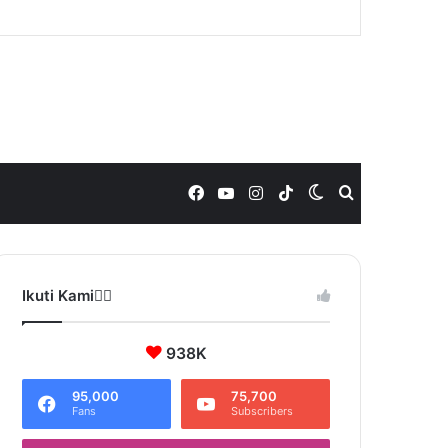
Facebook
YouTube
Instagram
TikTok
Switch
Search
skin
for
Ikuti Kami❤️‍🔥
938K
95,000
75,700
Fans
Subscribers