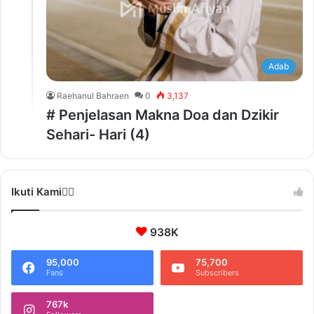
Adab
Raehanul Bahraen
0
3,137
# Penjelasan Makna Doa dan Dzikir
Sehari- Hari (4)
Ikuti Kami❤️‍🔥
938K
95,000
75,700
Fans
Subscribers
767k