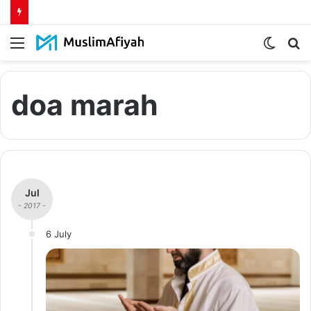
Menu
Switch
S
skin
fo
doa marah
Jul
- 2017 -
6 July