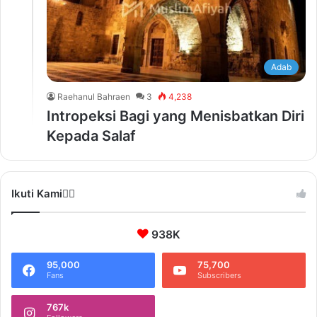
Adab
Raehanul Bahraen
3
4,238
Intropeksi Bagi yang Menisbatkan Diri
Kepada Salaf
Ikuti Kami❤️‍🔥
938K
95,000
75,700
Fans
Subscribers
767k