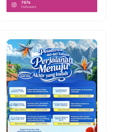
767k
Followers