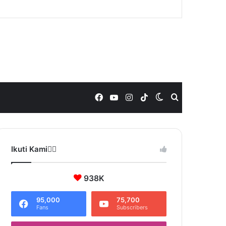
Facebook
YouTube
Instagram
TikTok
Switch
Search
skin
for
Ikuti Kami❤️‍🔥
938K
95,000
75,700
Fans
Subscribers