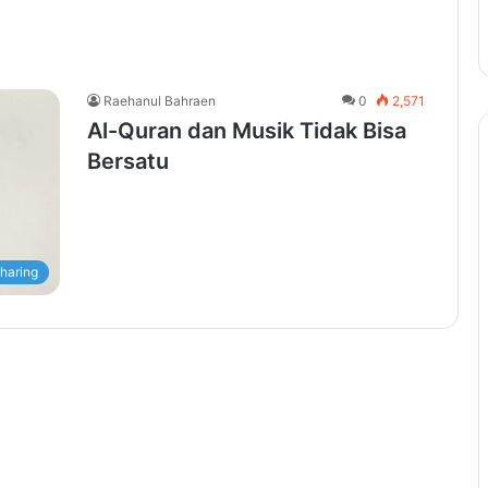
Raehanul Bahraen
0
2,571
Al-Quran dan Musik Tidak Bisa
Bersatu
haring