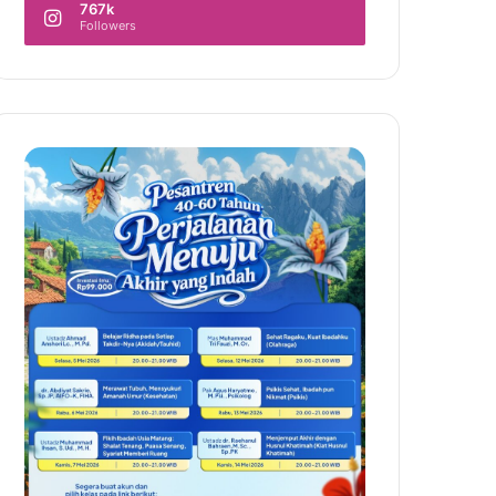
767k
Followers