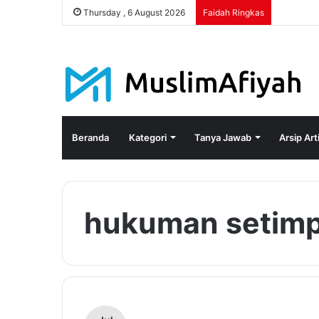
Thursday , 6 August 2026
Faidah Ringkas
Beranda
Kategori
Tanya Jawab
Arsip Art
hukuman setimp