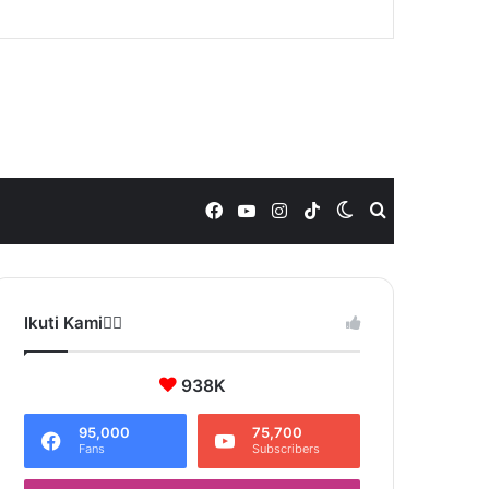
Facebook
YouTube
Instagram
TikTok
Switch
Search
skin
for
Ikuti Kami❤️‍🔥
938K
95,000
75,700
Fans
Subscribers