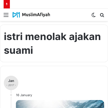
Menu
Switch
S
skin
fo
istri menolak ajakan
suami
Jan
- 2017 -
16 January