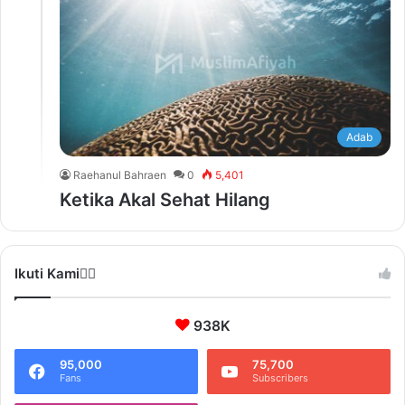
Adab
Raehanul Bahraen
0
5,401
Ketika Akal Sehat Hilang
Ikuti Kami❤️‍🔥
938K
95,000
75,700
Fans
Subscribers