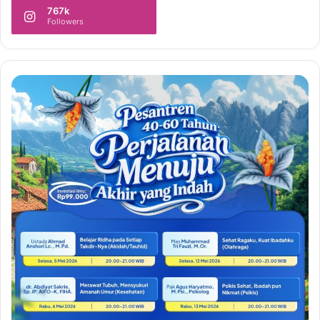
767k
Followers