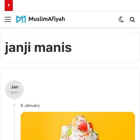
Menu
Switch
S
skin
fo
janji manis
Jan
- 2017 -
6 January