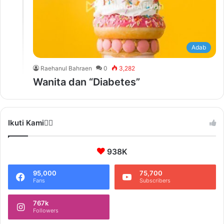
Adab
Raehanul Bahraen
0
3,282
Wanita dan “Diabetes”
Ikuti Kami❤️‍🔥
938K
95,000
75,700
Fans
Subscribers
767k
Followers