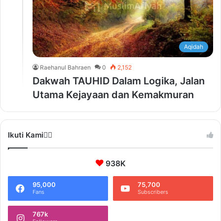
Aqidah
Raehanul Bahraen
0
2,152
Dakwah TAUHID Dalam Logika, Jalan
Utama Kejayaan dan Kemakmuran
Ikuti Kami❤️‍🔥
938K
95,000
75,700
Fans
Subscribers
767k