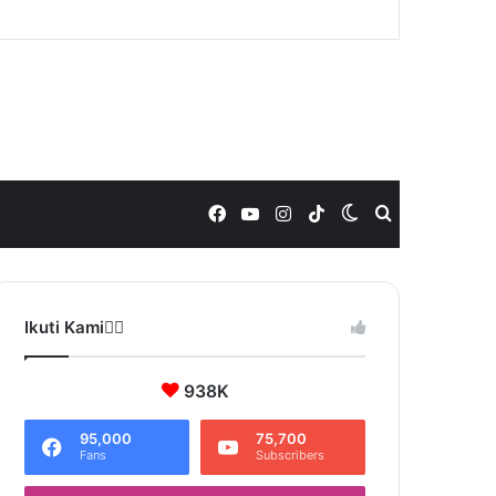
Facebook
YouTube
Instagram
TikTok
Switch
Search
skin
for
Ikuti Kami❤️‍🔥
938K
95,000
75,700
Fans
Subscribers