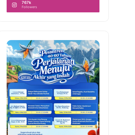
767k
Followers