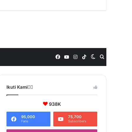
Facebook
YouTube
Instagram
TikTok
Switch
Search
skin
for
Ikuti Kami❤️‍🔥
938K
95,000
75,700
Fans
Subscribers