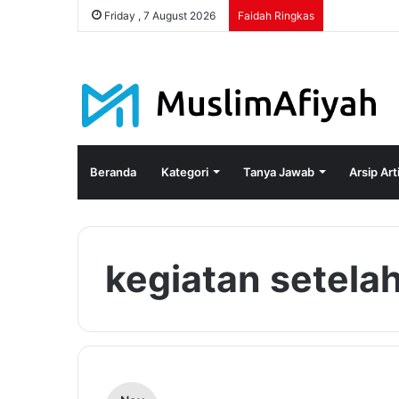
Friday , 7 August 2026
Faidah Ringkas
Beranda
Kategori
Tanya Jawab
Arsip Art
kegiatan setela