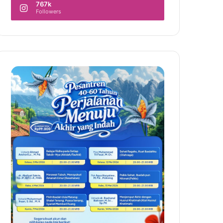
767k
Followers