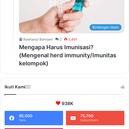
Bimbingan Islam
Raehanul Bahraen
2
5,491
Mengapa Harus Imunisasi?
(Mengenal herd immunity/Imunitas
kelompok)
Ikuti Kami❤️‍🔥
938K
95,000
75,700
Fans
Subscribers