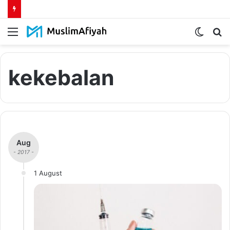
Menu
Switch
S
skin
fo
kekebalan
Aug
- 2017 -
1 August