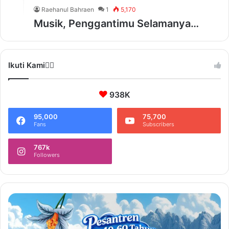
Raehanul Bahraen
1
5,170
Musik, Penggantimu Selamanya…
Ikuti Kami❤️‍🔥
938K
95,000
75,700
Fans
Subscribers
767k
Followers