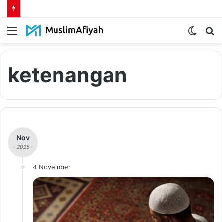
Menu
Switch
S
skin
fo
ketenangan
Nov
- 2025 -
4 November