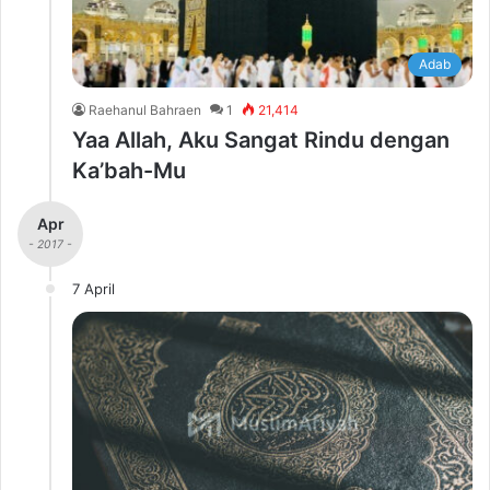
Adab
Raehanul Bahraen
1
21,414
Yaa Allah, Aku Sangat Rindu dengan
Ka’bah-Mu
Apr
- 2017 -
7 April