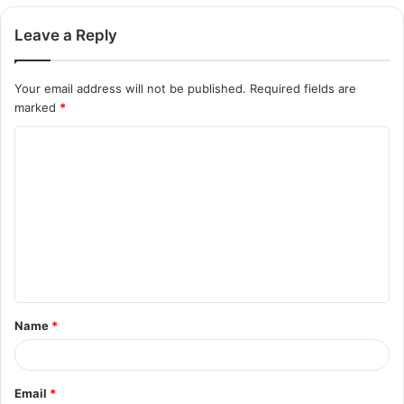
Leave a Reply
Your email address will not be published.
Required fields are
marked
*
C
o
m
m
e
n
t
Name
*
*
Email
*