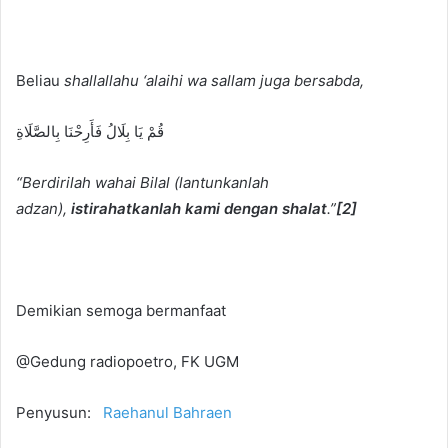
Beliau
shallallahu ‘alaihi wa sallam
juga bersabda,
قُمْ يَا بِلَالُ فَأَرِحْنَا بِالصَّلَاةِ
“Berdirilah wahai Bilal (lantunkanlah
adzan),
istirahatkanlah kami dengan shalat
.”
[2]
Demikian semoga bermanfaat
@Gedung radiopoetro, FK UGM
Penyusun:
Raehanul Bahraen