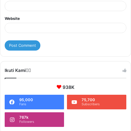
Website
Ikuti Kami❤️‍🔥
938K
95,000
75,700
Fans
Subscribers
767k
Followers