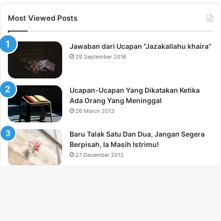
Most Viewed Posts
Jawaban dari Ucapan “Jazakallahu khaira”
29 September 2016
Ucapan-Ucapan Yang Dikatakan Ketika
Ada Orang Yang Meninggal
26 March 2013
Baru Talak Satu Dan Dua, Jangan Segera
Berpisah, Ia Masih Istrimu!
27 December 2012
Mimpi Basah, Keluar Mani, keluar Madzi,
Keluar Wadhi Ketika Puasa
12 July 2013
Ba