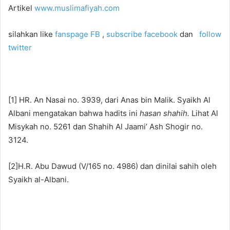
Artikel
www.muslimafiyah.com
silahkan like
fanspage FB
,
subscribe facebook
dan
follow
twitter
[1] HR. An Nasai no. 3939, dari Anas bin Malik. Syaikh Al
Albani mengatakan bahwa hadits ini
hasan shahih.
Lihat Al
Misykah no. 5261 dan Shahih Al Jaami’ Ash Shogir no.
3124.
[2]H.R. Abu Dawud (V/165 no. 4986) dan dinilai sahih oleh
Syaikh al-Albani.