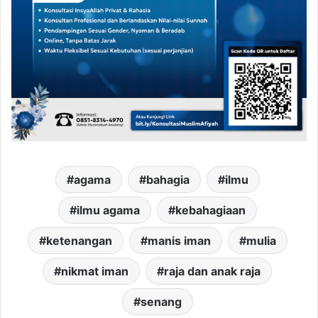
agama
bahagia
ilmu
ilmu agama
kebahagiaan
ketenangan
manis iman
mulia
nikmat iman
raja dan anak raja
senang