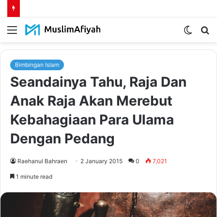
Menu
Switch
S
skin
fo
Bimbingan Islam
Seandainya Tahu, Raja Dan
Anak Raja Akan Merebut
Kebahagiaan Para Ulama
Dengan Pedang
Raehanul Bahraen
2 January 2015
0
7,021
1 minute read