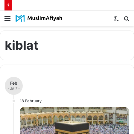
Menu
Switch
S
skin
fo
kiblat
Feb
- 2017 -
18 February