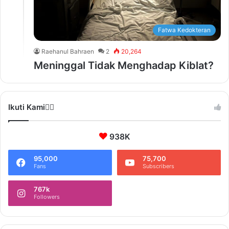
Fatwa Kedokteran
Raehanul Bahraen
2
20,264
Meninggal Tidak Menghadap Kiblat?
Ikuti Kami❤️‍🔥
938K
95,000
75,700
Fans
Subscribers
767k
Followers