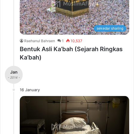
sekedar sharing
Raehanul Bahraen
1
10,537
Bentuk Asli Ka’bah (Sejarah Ringkas
Ka’bah)
Jan
- 2014 -
16 January