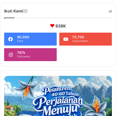
Ikuti Kami❤️‍🔥
938K
95,000
75,700
Fans
Subscribers
767k
Followers