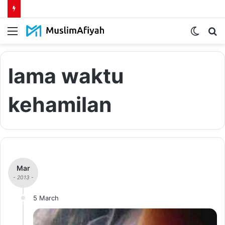
Menu
Switch
S
skin
fo
lama waktu
kehamilan
Mar
- 2013 -
5 March