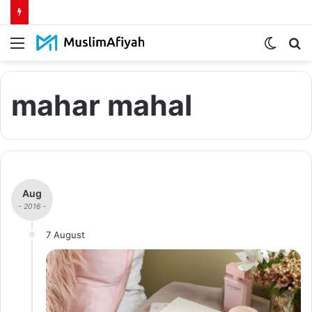
Menu
Switch
S
skin
fo
mahar mahal
Aug
- 2016 -
7 August