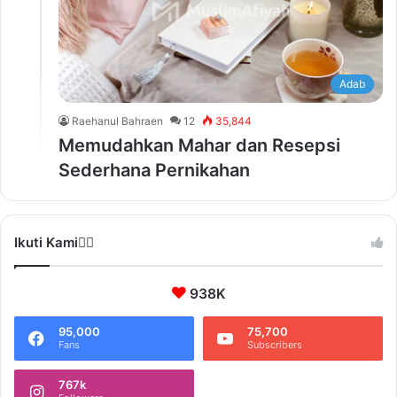
Adab
Raehanul Bahraen
12
35,844
Memudahkan Mahar dan Resepsi
Sederhana Pernikahan
Ikuti Kami❤️‍🔥
938K
95,000
75,700
Fans
Subscribers
767k