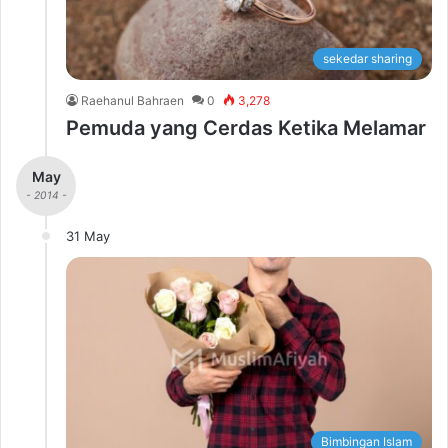
sekedar sharing
Raehanul Bahraen
0
3,278
Pemuda yang Cerdas Ketika Melamar
May
- 2014 -
31 May
Bimbingan Islam