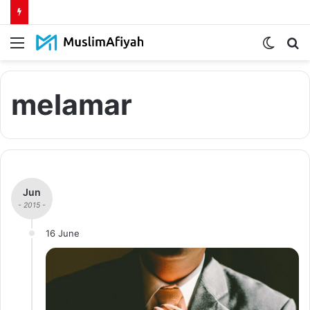
Menu
Switch
S
skin
fo
melamar
Jun
- 2015 -
16 June