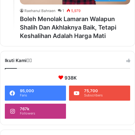
Raehanul Bahraen
1
5,979
Boleh Menolak Lamaran Walapun
Shalih Dan Akhlaknya Baik, Tetapi
Keshalihan Adalah Harga Mati
Ikuti Kami❤️‍🔥
938K
95,000
75,700
Fans
Subscribers
767k
Followers