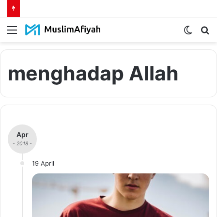
Menu
Switch
S
skin
fo
menghadap Allah
Apr
- 2018 -
19 April