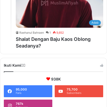
Adab
Raehanul Bahraen
1
9,652
Shalat Dengan Baju Kaos Oblong
Seadanya?
Ikuti Kami❤️‍🔥
938K
95,000
75,700
Fans
Subscribers
767k