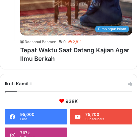
Bimbingan Islam
Raehanul Bahraen
0
2,811
Tepat Waktu Saat Datang Kajian Agar
Ilmu Berkah
Ikuti Kami❤️‍🔥
938K
95,000
75,700
Fans
Subscribers
767k