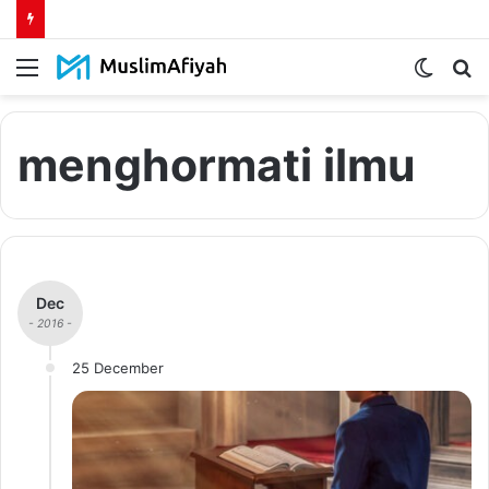
Menu
Switch
S
skin
fo
menghormati ilmu
Dec
- 2016 -
25 December