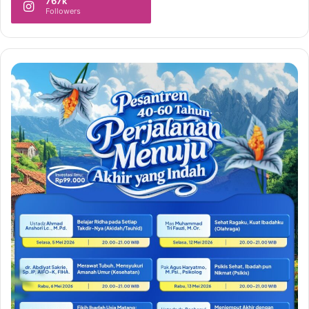
767k
Followers