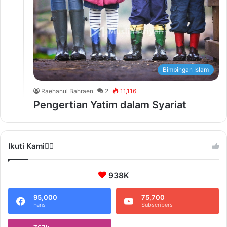
Bimbingan Islam
Raehanul Bahraen
2
11,116
Pengertian Yatim dalam Syariat
Ikuti Kami❤️‍🔥
938K
95,000
75,700
Fans
Subscribers