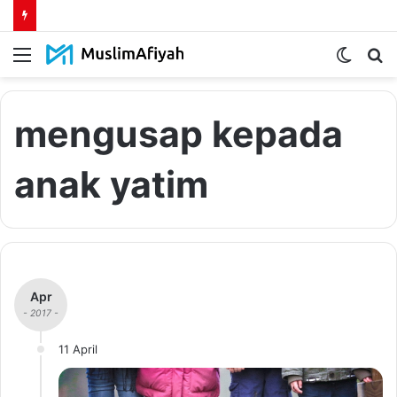
Menu
Switch
S
skin
fo
mengusap kepada
anak yatim
Apr
- 2017 -
11 April