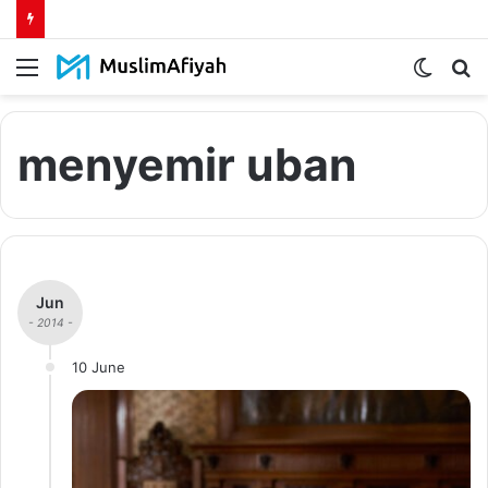
Menu
Switch
S
skin
fo
menyemir uban
Jun
- 2014 -
10 June