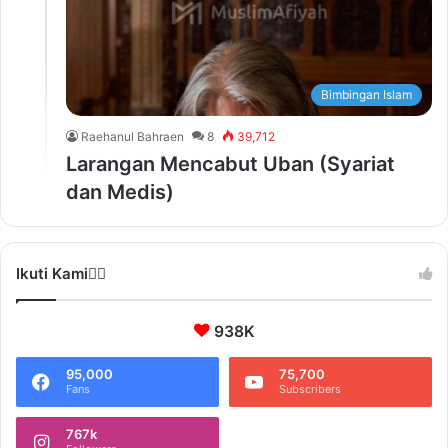
Bimbingan Islam
Raehanul Bahraen
8
39,712
Larangan Mencabut Uban (Syariat
dan Medis)
Ikuti Kami❤️‍🔥
938K
95,000
75,700
Fans
Subscribers
767k