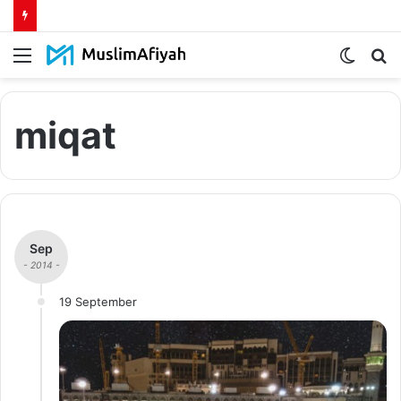
Menu
Switch
S
skin
fo
miqat
Sep
- 2014 -
19 September