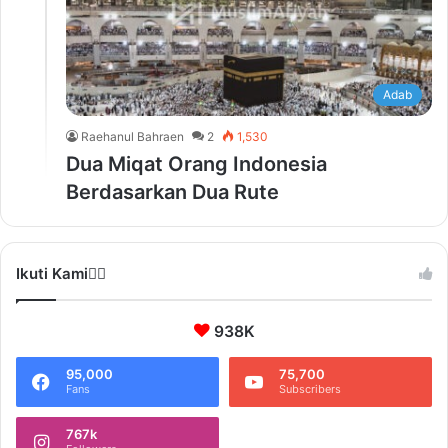
Adab
Raehanul Bahraen
2
1,530
Dua Miqat Orang Indonesia
Berdasarkan Dua Rute
Ikuti Kami❤️‍🔥
938K
95,000
75,700
Fans
Subscribers
767k