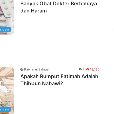
Banyak Obat Dokter Berbahaya
dan Haram
 Islam
Raehanul Bahraen
1
18,785
Apakah Rumput Fatimah Adalah
Thibbun Nabawi?
 Islam