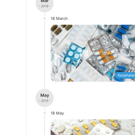
Mar
- 2016 -
18 March
Kesehatan
May
- 2015 -
18 May