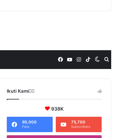
Facebook
YouTube
Instagram
TikTok
Switch
Search
skin
for
Ikuti Kami❤️‍🔥
938K
95,000
75,700
Fans
Subscribers