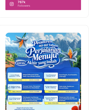
767k
Followers