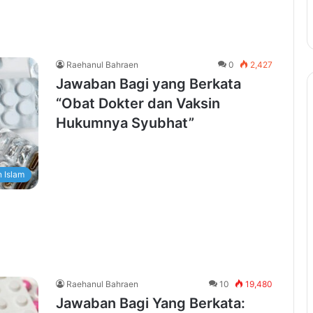
Raehanul Bahraen
0
2,427
Jawaban Bagi yang Berkata
“Obat Dokter dan Vaksin
Hukumnya Syubhat”
 Islam
Raehanul Bahraen
10
19,480
Jawaban Bagi Yang Berkata: